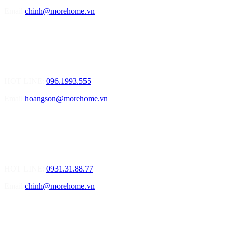
Email
chinh@morehome.vn
MOREHOME HẢI PHÒNG
01.Văn Phòng Tư Vấn Thiết Kế Nội Thất
Điạ chỉ: Số 155 Bạch Đằng, Thượng Lý, Hồng Bàng, Tp. Hải
Phòng ( Gần Chân Cầu Xi Măng - đối diện Showroom Vinfast )
HOT LINE:
096.1993.555
Email
hoangson@morehome.vn
MOREHOME ĐÀ NẴNG
01.Văn Phòng Tư Vấn Thiết Kế Nội Thất
Điạ chỉ: Lô số 4 - Đường Mê Linh - phường Hòa Hiệp Nam - Quận
Liên Chiểu - Đà Nẵng
HOT LINE:
0931.31.88.77
Email
chinh@morehome.vn
MOREHOME HỒ CHÍ MINH
01.Văn Phòng Tư Vấn Thiết Kế Nội Thất