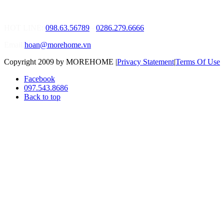
Điạ chỉ: Số 02 Nguyễn Hoàng, Phường An Phú, Quận 2, Tp Hồ
Chí Minh
HOT LINE:
098.63.56789
-
0286.279.6666
Email
hoan@morehome.vn
Copyright 2009 by MOREHOME
|
Privacy Statement
|
Terms Of Use
Facebook
097.543.8686
Back to top