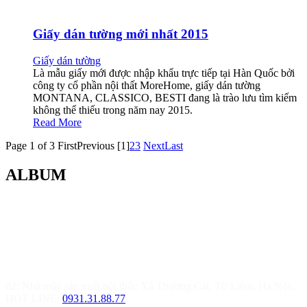
Giấy dán tường mới nhất 2015
Giấy dán tường
Là mẫu giấy mới được nhập khẩu trực tiếp tại Hàn Quốc bởi
công ty cổ phần nội thất MoreHome, giấy dán tường
MONTANA, CLASSICO, BESTI đang là trào lưu tìm kiếm
không thể thiếu trong năm nay 2015.
Read More
Page 1 of 3
First
Previous
[1]
2
3
Next
Last
ALBUM
MOREHOME HÀ NỘI
01.Văn Phòng Thiết Kế & Thi Công Nội Thất
Điạ chỉ: Tầng 3, Tòa T6-08, Đường Tôn Quang Phiệt, Quận Bắc
Từ Liêm, Hà Nội
02: Nhà máy sản xuất nội thất: Xã Thượng Cát, Từ Liêm, Hà Nội..
HOT LINE:
0931.31.88.77