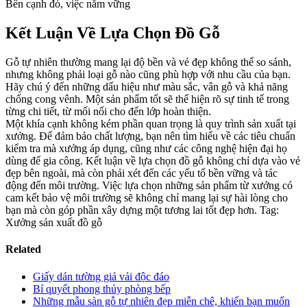
Bên cạnh đó, việc nắm vững
Kết Luận Về Lựa Chọn Đồ Gỗ
Gỗ tự nhiên thường mang lại độ bền và vẻ đẹp không thể so sánh,
nhưng không phải loại gỗ nào cũng phù hợp với nhu cầu của bạn.
Hãy chú ý đến những dấu hiệu như màu sắc, vân gỗ và khả năng
chống cong vênh. Một sản phẩm tốt sẽ thể hiện rõ sự tinh tế trong
từng chi tiết, từ mối nối cho đến lớp hoàn thiện.
Một khía cạnh không kém phần quan trọng là quy trình sản xuất tại
xưởng. Để đảm bảo chất lượng, bạn nên tìm hiểu về các tiêu chuẩn
kiểm tra mà xưởng áp dụng, cũng như các công nghệ hiện đại họ
dùng để gia công. Kết luận về lựa chọn đồ gỗ không chỉ dựa vào vẻ
đẹp bên ngoài, mà còn phải xét đến các yếu tố bền vững và tác
động đến môi trường. Việc lựa chọn những sản phẩm từ xưởng có
cam kết bảo vệ môi trường sẽ không chỉ mang lại sự hài lòng cho
bạn mà còn góp phần xây dựng một tương lai tốt đẹp hơn. Tag:
Xưởng sản xuất đồ gỗ
Related
Giấy dán tường giả vải độc đáo
Bí quyết phong thủy phòng bếp
Những mẫu sàn gỗ tự nhiên đẹp miễn chê, khiến bạn muốn