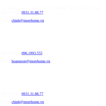
Từ Liêm, Hà Nội
02: Nhà máy sản xuất nội thất: Xã Thượng Cát, Từ Liêm, Hà Nội..
HOT LINE:
0931.31.88.77
Email
chinh@morehome.vn
MOREHOME HẢI PHÒNG
01.Văn Phòng Tư Vấn Thiết Kế Nội Thất
Điạ chỉ: Số 155 Bạch Đằng, Thượng Lý, Hồng Bàng, Tp. Hải
Phòng ( Gần Chân Cầu Xi Măng - đối diện Showroom Vinfast )
HOT LINE:
096.1993.555
Email
hoangson@morehome.vn
MOREHOME ĐÀ NẴNG
01.Văn Phòng Tư Vấn Thiết Kế Nội Thất
Điạ chỉ: Lô số 4 - Đường Mê Linh - phường Hòa Hiệp Nam - Quận
Liên Chiểu - Đà Nẵng
HOT LINE:
0931.31.88.77
Email
chinh@morehome.vn