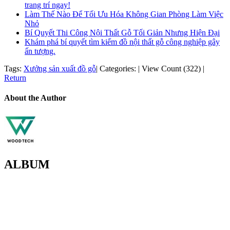
trang trí ngay!
Làm Thế Nào Để Tối Ưu Hóa Không Gian Phòng Làm Việc
Nhỏ
Bí Quyết Thi Công Nội Thất Gỗ Tối Giản Nhưng Hiện Đại
Khám phá bí quyết tìm kiếm đồ nội thất gỗ công nghiệp gây
ấn tượng.
Tags:
Xưởng sản xuất đồ gỗ
|
Categories:
|
View Count (322)
|
Return
About the Author
ALBUM
MOREHOME HÀ NỘI
01.Văn Phòng Thiết Kế & Thi Công Nội Thất
Điạ chỉ: Tầng 3, Tòa T6-08, Đường Tôn Quang Phiệt, Quận Bắc