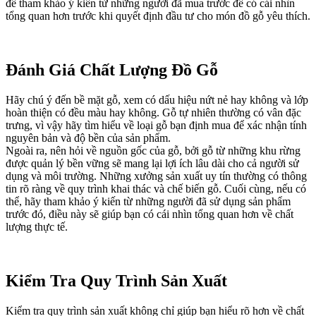
để tham khảo ý kiến từ những người đã mua trước để có cái nhìn
tổng quan hơn trước khi quyết định đầu tư cho món đồ gỗ yêu thích.
Đánh Giá Chất Lượng Đồ Gỗ
Hãy chú ý đến bề mặt gỗ, xem có dấu hiệu nứt nẻ hay không và lớp
hoàn thiện có đều màu hay không. Gỗ tự nhiên thường có vân đặc
trưng, vì vậy hãy tìm hiểu về loại gỗ bạn định mua để xác nhận tính
nguyên bản và độ bền của sản phẩm.
Ngoài ra, nên hỏi về nguồn gốc của gỗ, bởi gỗ từ những khu rừng
được quản lý bền vững sẽ mang lại lợi ích lâu dài cho cả người sử
dụng và môi trường. Những xưởng sản xuất uy tín thường có thông
tin rõ ràng về quy trình khai thác và chế biến gỗ. Cuối cùng, nếu có
thể, hãy tham khảo ý kiến từ những người đã sử dụng sản phẩm
trước đó, điều này sẽ giúp bạn có cái nhìn tổng quan hơn về chất
lượng thực tế.
Kiểm Tra Quy Trình Sản Xuất
Kiểm tra quy trình sản xuất không chỉ giúp bạn hiểu rõ hơn về chất