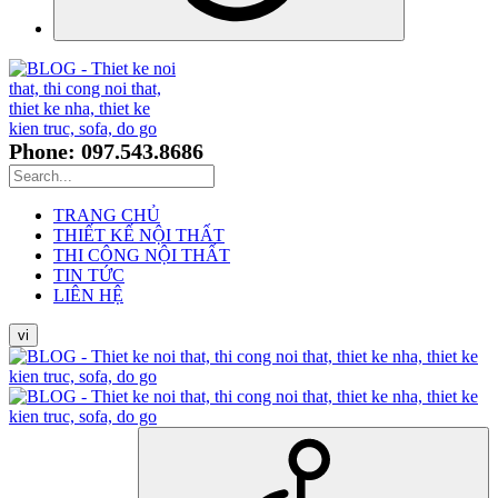
Phone: 097.543.8686
TRANG CHỦ
THIẾT KẾ NỘI THẤT
THI CÔNG NỘI THẤT
TIN TỨC
LIÊN HỆ
vi