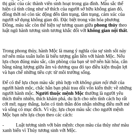
thị giác của các thành viên sinh hoạt trong gia đình. Màu sắc thể
hiện cá tính cũng như sở thích của người sở hữu không gian đó,
đồng thời nó còn tác động đến tâm trạng, tâm trạng, cảm xúc của
người sở dụng không gian đó. Đặc biệt trong văn hóa phương
Đông, màu sắc còn thể hiện sự tương quan giữa
phong thủy
theo
luật ngũ hành tương sinh tương khắc đối với
không gian nội thất
.
Trong phong thủy, hành Mộc là mang ý nghĩa của sự sinh sôi nảy
nở nên mùa xuân luôn là biểu tượng gắn liền với hành Mộc. Nếu
lựa chọn đúng màu sắc, căn phòng của bạn sẽ trở nên hài hòa, cân
bằng năng lượng giữa âm và dương qua đó tạo điều kiện thuận lợi
và hạn chế những tiêu cực từ môi trường sống.
Để có thể lựa chọn màu sắc phù hợp với
không gian nội thất
của
người hành mộc, chắc hẳn bạn phải trau dồi vốn kiến thức về những
người hành mộc.
Người thuộc mệnh Mộc
thường là người yêu
thích thiên nhiên, thích khám phá, du lịch cho nên tính cách họ rất
cởi mở, ngay thẳng, luôn có tinh thần đón nhận những điều mới mẻ
và sống có mục đích. Vì vậy, lựa chọn màu sắc cho người mệnh
Mộc bạn nên lựa chọn theo các cách:
- Luật tương sinh với bản mệnh: chọn màu của thủy như màu
xanh biển vì Thủy tương sinh với Mộc.