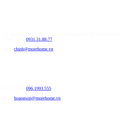
MOREHOME HÀ NỘI
01.Văn Phòng Thiết Kế & Thi Công Nội Thất
Điạ chỉ: Tầng 3, Tòa T6-08, Đường Tôn Quang Phiệt, Quận Bắc
Từ Liêm, Hà Nội
02: Nhà máy sản xuất nội thất: Xã Thượng Cát, Từ Liêm, Hà Nội..
HOT LINE:
0931.31.88.77
Email
chinh@morehome.vn
MOREHOME HẢI PHÒNG
01.Văn Phòng Tư Vấn Thiết Kế Nội Thất
Điạ chỉ: Số 155 Bạch Đằng, Thượng Lý, Hồng Bàng, Tp. Hải
Phòng ( Gần Chân Cầu Xi Măng - đối diện Showroom Vinfast )
HOT LINE:
096.1993.555
Email
hoangson@morehome.vn
MOREHOME ĐÀ NẴNG
01.Văn Phòng Tư Vấn Thiết Kế Nội Thất
Điạ chỉ: Lô số 4 - Đường Mê Linh - phường Hòa Hiệp Nam - Quận
Liên Chiểu - Đà Nẵng