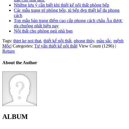
Những lưu ý cần biết khi thiết kế nội thất phòng bếp
Các mẫu trang trí phòng bếp, tủ bếp đẹp thiết kế đa phong
cách
Top mẫu bàn trang điểm cao cấp phong cách châu Âu được
ưa chuộng nhất hiện nay
Nội thất cho phòng ngủ nhà bạn
Tags:
thiet ke noi that
,
thiết kế nội thất
,
phong thủy
,
màu sắc
,
mệnh
Mộc
|
Categories:
Tư vấn thiết kế nội thất
|
View Count (1296)
|
Return
About the Author
ALBUM