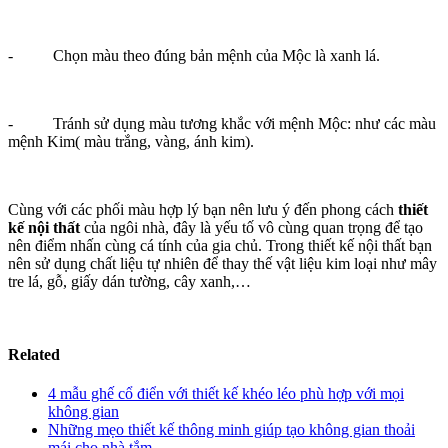
- Chọn màu theo đúng bản mệnh của Mộc là xanh lá.
- Tránh sử dụng màu tương khắc với mệnh Mộc: như các màu
mệnh Kim( màu trắng, vàng, ánh kim).
Cùng với các phối màu hợp lý bạn nên lưu ý đến phong cách
thiết
kế nội thất
của ngôi nhà, đây là yếu tố vô cùng quan trọng để tạo
nên điểm nhấn cùng cá tính của gia chủ. Trong thiết kế nội thất bạn
nên sử dụng chất liệu tự nhiên để thay thế vật liệu kim loại như mây
tre lá, gỗ, giấy dán tường, cây xanh,…
Related
4 mẫu ghế cổ điển với thiết kế khéo léo phù hợp với mọi
không gian
Những mẹo thiết kế thông minh giúp tạo không gian thoải
mái cho nhà tắm.