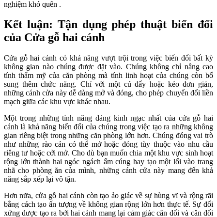
nghiệm khó quên .
Kết luận: Tận dụng phép thuật biến đổi
của Cửa gỗ hai cánh
Cửa gỗ hai cánh có khả năng vượt trội trong việc biến đổi bất kỳ
không gian nào chúng được đặt vào. Chúng không chỉ nâng cao
tính thẩm mỹ của căn phòng mà tính linh hoạt của chúng còn bổ
sung thêm chức năng. Chỉ với một cú đẩy hoặc kéo đơn giản,
những cánh cửa này dễ dàng mở và đóng, cho phép chuyển đổi liền
mạch giữa các khu vực khác nhau.
Một trong những tính năng đáng kinh ngạc nhất của cửa gỗ hai
cánh là khả năng biến đổi của chúng trong việc tạo ra những không
gian riêng biệt trong những căn phòng lớn hơn. Chúng đóng vai trò
như những rào cản có thể mở hoặc đóng tùy thuộc vào nhu cầu
riêng tư hoặc cởi mở. Cho dù bạn muốn chia một khu vực sinh hoạt
rộng lớn thành hai ngóc ngách ấm cúng hay tạo một lối vào trang
nhã cho phòng ăn của mình, những cánh cửa này mang đến khả
năng sắp xếp lại vô tận.
Hơn nữa, cửa gỗ hai cánh còn tạo ảo giác về sự hùng vĩ và rộng rãi
bằng cách tạo ấn tượng về không gian rộng lớn hơn thực tế. Sự đối
xứng được tạo ra bởi hai cánh mang lại cảm giác cân đối và cân đối