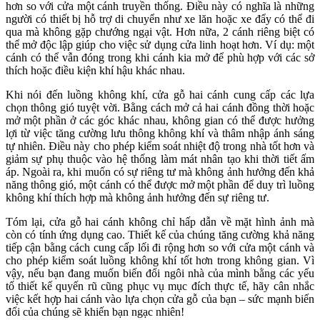
hơn so với cửa một cánh truyền thống. Điều này có nghĩa là những
người có thiết bị hỗ trợ di chuyển như xe lăn hoặc xe đẩy có thể đi
qua mà không gặp chướng ngại vật. Hơn nữa, 2 cánh riêng biệt có
thể mở độc lập giúp cho việc sử dụng cửa linh hoạt hơn. Ví dụ: một
cánh có thể vẫn đóng trong khi cánh kia mở để phù hợp với các sở
thích hoặc điều kiện khí hậu khác nhau.
Khi nói đến luồng không khí, cửa gỗ hai cánh cung cấp các lựa
chọn thông gió tuyệt vời. Bằng cách mở cả hai cánh đồng thời hoặc
mở một phần ở các góc khác nhau, không gian có thể được hưởng
lợi từ việc tăng cường lưu thông không khí và thâm nhập ánh sáng
tự nhiên. Điều này cho phép kiểm soát nhiệt độ trong nhà tốt hơn và
giảm sự phụ thuộc vào hệ thống làm mát nhân tạo khi thời tiết ấm
áp. Ngoài ra, khi muốn có sự riêng tư mà không ảnh hưởng đến khả
năng thông gió, một cánh có thể được mở một phần để duy trì luồng
không khí thích hợp mà không ảnh hưởng đến sự riêng tư.
Tóm lại, cửa gỗ hai cánh không chỉ hấp dẫn về mặt hình ảnh mà
còn có tính ứng dụng cao. Thiết kế của chúng tăng cường khả năng
tiếp cận bằng cách cung cấp lối đi rộng hơn so với cửa một cánh và
cho phép kiểm soát luồng không khí tốt hơn trong không gian. Vì
vậy, nếu bạn đang muốn biến đổi ngôi nhà của mình bằng các yếu
tố thiết kế quyến rũ cũng phục vụ mục đích thực tế, hãy cân nhắc
việc kết hợp hai cánh vào lựa chọn cửa gỗ của bạn – sức mạnh biến
đổi của chúng sẽ khiến bạn ngạc nhiên!