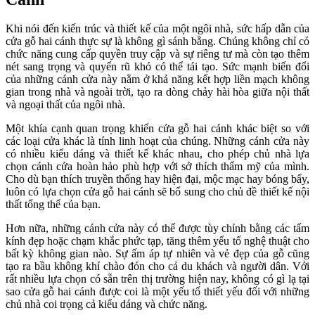
Khi nói đến kiến trúc và thiết kế của một ngôi nhà, sức hấp dẫn của
cửa gỗ hai cánh thực sự là không gì sánh bằng. Chúng không chỉ có
chức năng cung cấp quyền truy cập và sự riêng tư mà còn tạo thêm
nét sang trọng và quyến rũ khó có thể tái tạo. Sức mạnh biến đổi
của những cánh cửa này nằm ở khả năng kết hợp liền mạch không
gian trong nhà và ngoài trời, tạo ra dòng chảy hài hòa giữa nội thất
và ngoại thất của ngôi nhà.
Một khía cạnh quan trọng khiến cửa gỗ hai cánh khác biệt so với
các loại cửa khác là tính linh hoạt của chúng. Những cánh cửa này
có nhiều kiểu dáng và thiết kế khác nhau, cho phép chủ nhà lựa
chọn cánh cửa hoàn hảo phù hợp với sở thích thẩm mỹ của mình.
Cho dù bạn thích truyền thống hay hiện đại, mộc mạc hay bóng bẩy,
luôn có lựa chọn cửa gỗ hai cánh sẽ bổ sung cho chủ đề thiết kế nội
thất tổng thể của bạn.
Hơn nữa, những cánh cửa này có thể được tùy chỉnh bằng các tấm
kính đẹp hoặc chạm khắc phức tạp, tăng thêm yếu tố nghệ thuật cho
bất kỳ không gian nào. Sự ấm áp tự nhiên và vẻ đẹp của gỗ cũng
tạo ra bầu không khí chào đón cho cả du khách và người dân. Với
rất nhiều lựa chọn có sẵn trên thị trường hiện nay, không có gì lạ tại
sao cửa gỗ hai cánh được coi là một yếu tố thiết yếu đối với những
chủ nhà coi trọng cả kiểu dáng và chức năng.