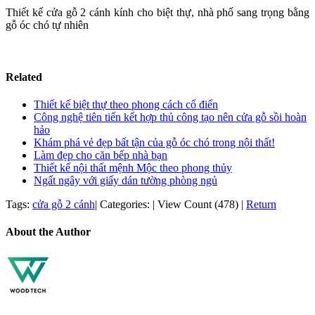
Thiết kế cửa gỗ 2 cánh kính cho biệt thự, nhà phố sang trọng bằng
gỗ óc chó tự nhiên
Related
Thiết kế biệt thự theo phong cách cổ điển
Công nghệ tiên tiến kết hợp thủ công tạo nên cửa gỗ sồi hoàn
hảo
Khám phá vẻ đẹp bất tận của gỗ óc chó trong nội thất!
Làm đẹp cho căn bếp nhà bạn
Thiết kế nội thất mệnh Mộc theo phong thủy
Ngất ngây với giấy dán tường phòng ngủ
Tags:
cửa gỗ 2 cánh
|
Categories:
|
View Count (478)
|
Return
About the Author