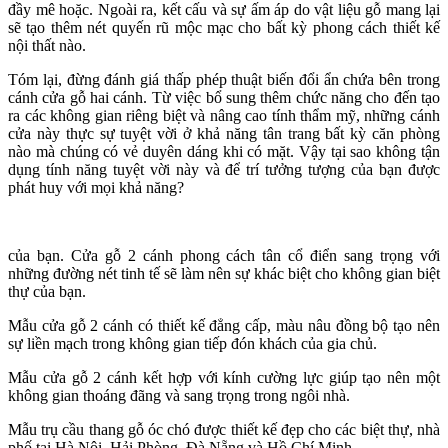
đầy mê hoặc. Ngoài ra, kết cấu và sự ấm áp do vật liệu gỗ mang lại
sẽ tạo thêm nét quyến rũ mộc mạc cho bất kỳ phong cách thiết kế
nội thất nào.
Tóm lại, đừng đánh giá thấp phép thuật biến đổi ẩn chứa bên trong
cánh cửa gỗ hai cánh. Từ việc bổ sung thêm chức năng cho đến tạo
ra các không gian riêng biệt và nâng cao tính thẩm mỹ, những cánh
cửa này thực sự tuyệt vời ở khả năng tân trang bất kỳ căn phòng
nào mà chúng có vẻ duyên dáng khi có mặt. Vậy tại sao không tận
dụng tính năng tuyệt vời này và để trí tưởng tượng của bạn được
phát huy với mọi khả năng?
của bạn. Cửa gỗ 2 cánh phong cách tân cổ điển sang trọng với
những đường nét tinh tế sẽ làm nên sự khác biệt cho không gian biệt
thự của bạn.
Mẫu cửa gỗ 2 cánh có thiết kế đẳng cấp, màu nâu đồng bộ tạo nên
sự liền mạch trong không gian tiếp đón khách của gia chủ.
Mẫu cửa gỗ 2 cánh kết hợp với kính cường lực giúp tạo nên một
không gian thoáng đãng và sang trọng trong ngôi nhà.
Mẫu trụ cầu thang gỗ óc chó được thiết kế đẹp cho các biệt thự, nhà
phố tại Hà Nội, Hải Phòng, Đà Nẵng và Hồ Chí Minh.