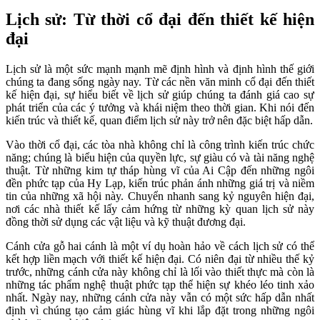
Lịch sử: Từ thời cổ đại đến thiết kế hiện
đại
Lịch sử là một sức mạnh mạnh mẽ định hình và định hình thế giới
chúng ta đang sống ngày nay. Từ các nền văn minh cổ đại đến thiết
kế hiện đại, sự hiểu biết về lịch sử giúp chúng ta đánh giá cao sự
phát triển của các ý tưởng và khái niệm theo thời gian. Khi nói đến
kiến trúc và thiết kế, quan điểm lịch sử này trở nên đặc biệt hấp dẫn.
Vào thời cổ đại, các tòa nhà không chỉ là công trình kiến trúc chức
năng; chúng là biểu hiện của quyền lực, sự giàu có và tài năng nghệ
thuật. Từ những kim tự tháp hùng vĩ của Ai Cập đến những ngôi
đền phức tạp của Hy Lạp, kiến trúc phản ánh những giá trị và niềm
tin của những xã hội này. Chuyển nhanh sang kỷ nguyên hiện đại,
nơi các nhà thiết kế lấy cảm hứng từ những kỳ quan lịch sử này
đồng thời sử dụng các vật liệu và kỹ thuật đương đại.
Cánh cửa gỗ hai cánh là một ví dụ hoàn hảo về cách lịch sử có thể
kết hợp liền mạch với thiết kế hiện đại. Có niên đại từ nhiều thế kỷ
trước, những cánh cửa này không chỉ là lối vào thiết thực mà còn là
những tác phẩm nghệ thuật phức tạp thể hiện sự khéo léo tinh xảo
nhất. Ngày nay, những cánh cửa này vẫn có một sức hấp dẫn nhất
định vì chúng tạo cảm giác hùng vĩ khi lắp đặt trong những ngôi