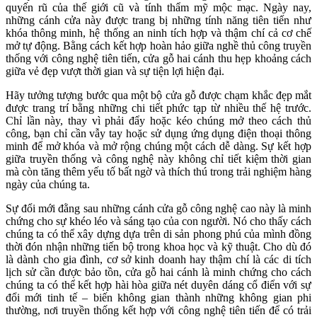
quyến rũ của thế giới cũ và tính thẩm mỹ mộc mạc. Ngày nay,
những cánh cửa này được trang bị những tính năng tiên tiến như
khóa thông minh, hệ thống an ninh tích hợp và thậm chí cả cơ chế
mở tự động. Bằng cách kết hợp hoàn hảo giữa nghề thủ công truyền
thống với công nghệ tiên tiến, cửa gỗ hai cánh thu hẹp khoảng cách
giữa vẻ đẹp vượt thời gian và sự tiện lợi hiện đại.
Hãy tưởng tượng bước qua một bộ cửa gỗ được chạm khắc đẹp mắt
được trang trí bằng những chi tiết phức tạp từ nhiều thế hệ trước.
Chỉ lần này, thay vì phải đẩy hoặc kéo chúng mở theo cách thủ
công, bạn chỉ cần vẫy tay hoặc sử dụng ứng dụng điện thoại thông
minh để mở khóa và mở rộng chúng một cách dễ dàng. Sự kết hợp
giữa truyền thống và công nghệ này không chỉ tiết kiệm thời gian
mà còn tăng thêm yếu tố bất ngờ và thích thú trong trải nghiệm hàng
ngày của chúng ta.
Sự đổi mới đằng sau những cánh cửa gỗ công nghệ cao này là minh
chứng cho sự khéo léo và sáng tạo của con người. Nó cho thấy cách
chúng ta có thể xây dựng dựa trên di sản phong phú của mình đồng
thời đón nhận những tiến bộ trong khoa học và kỹ thuật. Cho dù đó
là dành cho gia đình, cơ sở kinh doanh hay thậm chí là các di tích
lịch sử cần được bảo tồn, cửa gỗ hai cánh là minh chứng cho cách
chúng ta có thể kết hợp hài hòa giữa nét duyên dáng cổ điển với sự
đổi mới tinh tế – biến không gian thành những không gian phi
thường, nơi truyền thống kết hợp với công nghệ tiên tiến để có trải