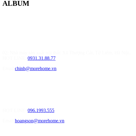
ALBUM
MOREHOME HÀ NỘI
01.Văn Phòng Thiết Kế & Thi Công Nội Thất
Điạ chỉ: Tầng 3, Tòa T6-08, Đường Tôn Quang Phiệt, Quận Bắc
Từ Liêm, Hà Nội
02: Nhà máy sản xuất nội thất: Xã Thượng Cát, Từ Liêm, Hà Nội..
HOT LINE:
0931.31.88.77
Email
chinh@morehome.vn
MOREHOME HẢI PHÒNG
01.Văn Phòng Tư Vấn Thiết Kế Nội Thất
Điạ chỉ: Số 155 Bạch Đằng, Thượng Lý, Hồng Bàng, Tp. Hải
Phòng ( Gần Chân Cầu Xi Măng - đối diện Showroom Vinfast )
HOT LINE:
096.1993.555
Email
hoangson@morehome.vn
MOREHOME ĐÀ NẴNG