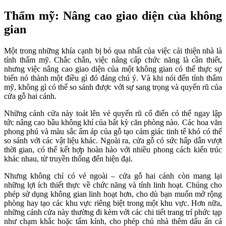
Thẩm mỹ: Nâng cao giao diện của không
gian
Một trong những khía cạnh bị bỏ qua nhất của việc cải thiện nhà là
tính thẩm mỹ. Chắc chắn, việc nâng cấp chức năng là cần thiết,
nhưng việc nâng cao giao diện của một không gian có thể thực sự
biến nó thành một điều gì đó đáng chú ý. Và khi nói đến tính thẩm
mỹ, không gì có thể so sánh được với sự sang trọng và quyến rũ của
cửa gỗ hai cánh.
Những cánh cửa này toát lên vẻ quyến rũ cổ điển có thể ngay lập
tức nâng cao bầu không khí của bất kỳ căn phòng nào. Các hoa văn
phong phú và màu sắc ấm áp của gỗ tạo cảm giác tinh tế khó có thể
so sánh với các vật liệu khác. Ngoài ra, cửa gỗ có sức hấp dẫn vượt
thời gian, có thể kết hợp hoàn hảo với nhiều phong cách kiến trúc
khác nhau, từ truyền thống đến hiện đại.
Nhưng không chỉ có vẻ ngoài – cửa gỗ hai cánh còn mang lại
những lợi ích thiết thực về chức năng và tính linh hoạt. Chúng cho
phép sử dụng không gian linh hoạt hơn, cho dù bạn muốn mở rộng
phòng hay tạo các khu vực riêng biệt trong một khu vực. Hơn nữa,
những cánh cửa này thường đi kèm với các chi tiết trang trí phức tạp
như chạm khắc hoặc tấm kính, cho phép chủ nhà thêm dấu ấn cá