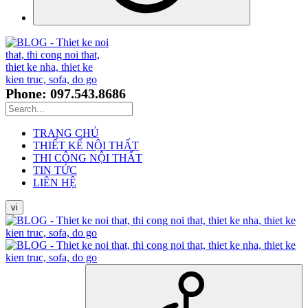
Phone: 097.543.8686
TRANG CHỦ
THIẾT KẾ NỘI THẤT
THI CÔNG NỘI THẤT
TIN TỨC
LIÊN HỆ
vi