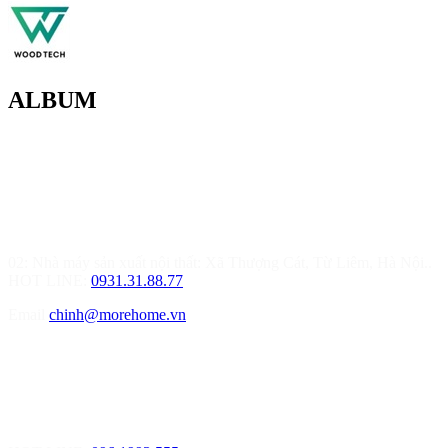
ALBUM
MOREHOME HÀ NỘI
01.Văn Phòng Thiết Kế & Thi Công Nội Thất
Điạ chỉ: Tầng 3, Tòa T6-08, Đường Tôn Quang Phiệt, Quận Bắc
Từ Liêm, Hà Nội
02: Nhà máy sản xuất nội thất: Xã Thượng Cát, Từ Liêm, Hà Nội..
HOT LINE:
0931.31.88.77
Email
chinh@morehome.vn
MOREHOME HẢI PHÒNG
01.Văn Phòng Tư Vấn Thiết Kế Nội Thất
Điạ chỉ: Số 155 Bạch Đằng, Thượng Lý, Hồng Bàng, Tp. Hải
Phòng ( Gần Chân Cầu Xi Măng - đối diện Showroom Vinfast )