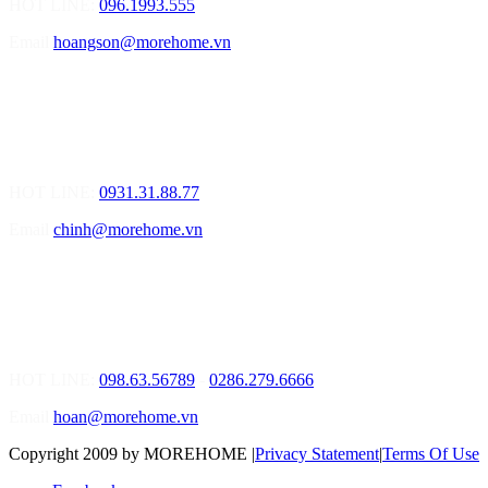
HOT LINE:
096.1993.555
Email
hoangson@morehome.vn
MOREHOME ĐÀ NẴNG
01.Văn Phòng Tư Vấn Thiết Kế Nội Thất
Điạ chỉ: Lô số 4 - Đường Mê Linh - phường Hòa Hiệp Nam - Quận
Liên Chiểu - Đà Nẵng
HOT LINE:
0931.31.88.77
Email
chinh@morehome.vn
MOREHOME HỒ CHÍ MINH
01.Văn Phòng Tư Vấn Thiết Kế Nội Thất
Điạ chỉ: Số 02 Nguyễn Hoàng, Phường An Phú, Quận 2, Tp Hồ
Chí Minh
HOT LINE:
098.63.56789
-
0286.279.6666
Email
hoan@morehome.vn
Copyright 2009 by MOREHOME
|
Privacy Statement
|
Terms Of Use