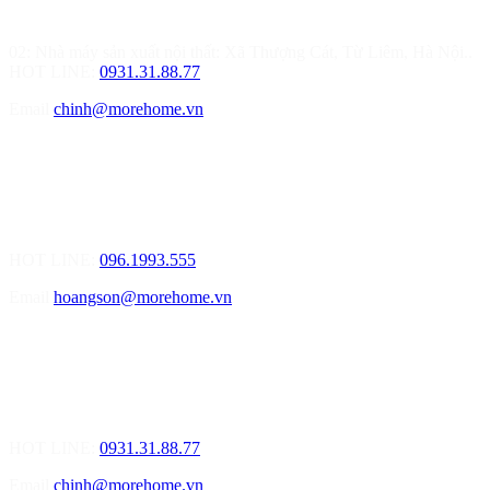
Từ Liêm, Hà Nội
02: Nhà máy sản xuất nội thất: Xã Thượng Cát, Từ Liêm, Hà Nội..
HOT LINE:
0931.31.88.77
Email
chinh@morehome.vn
MOREHOME HẢI PHÒNG
01.Văn Phòng Tư Vấn Thiết Kế Nội Thất
Điạ chỉ: Số 155 Bạch Đằng, Thượng Lý, Hồng Bàng, Tp. Hải
Phòng ( Gần Chân Cầu Xi Măng - đối diện Showroom Vinfast )
HOT LINE:
096.1993.555
Email
hoangson@morehome.vn
MOREHOME ĐÀ NẴNG
01.Văn Phòng Tư Vấn Thiết Kế Nội Thất
Điạ chỉ: Lô số 4 - Đường Mê Linh - phường Hòa Hiệp Nam - Quận
Liên Chiểu - Đà Nẵng
HOT LINE:
0931.31.88.77
Email
chinh@morehome.vn