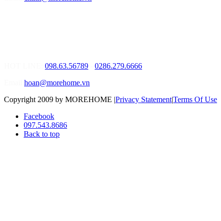
MOREHOME HỒ CHÍ MINH
01.Văn Phòng Tư Vấn Thiết Kế Nội Thất
Điạ chỉ: Số 02 Nguyễn Hoàng, Phường An Phú, Quận 2, Tp Hồ
Chí Minh
HOT LINE:
098.63.56789
-
0286.279.6666
Email
hoan@morehome.vn
Copyright 2009 by MOREHOME
|
Privacy Statement
|
Terms Of Use
Facebook
097.543.8686
Back to top