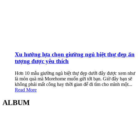
Xu hướng lựa chọn giường ngủ biệt thự đẹp ấn
tượng được yêu thích
Hơn 10 mẫu giường ngủ biệt thự đẹp dưới đây được xem như
là món quà mà Morehome muốn gửi tới bạn. Giờ đây bạn sẽ
không phải mất công hay thời gian để đi tìm cho mình một...
Read More
ALBUM
MOREHOME HÀ NỘI
01.Văn Phòng Thiết Kế & Thi Công Nội Thất
Điạ chỉ: Tầng 3, Tòa T6-08, Đường Tôn Quang Phiệt, Quận Bắc