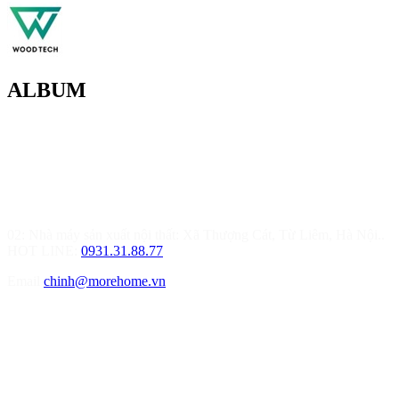
ALBUM
MOREHOME HÀ NỘI
01.Văn Phòng Thiết Kế & Thi Công Nội Thất
Điạ chỉ: Tầng 3, Tòa T6-08, Đường Tôn Quang Phiệt, Quận Bắc
Từ Liêm, Hà Nội
02: Nhà máy sản xuất nội thất: Xã Thượng Cát, Từ Liêm, Hà Nội..
HOT LINE:
0931.31.88.77
Email
chinh@morehome.vn
MOREHOME HẢI PHÒNG
01.Văn Phòng Tư Vấn Thiết Kế Nội Thất
Điạ chỉ: Số 155 Bạch Đằng, Thượng Lý, Hồng Bàng, Tp. Hải
Phòng ( Gần Chân Cầu Xi Măng - đối diện Showroom Vinfast )