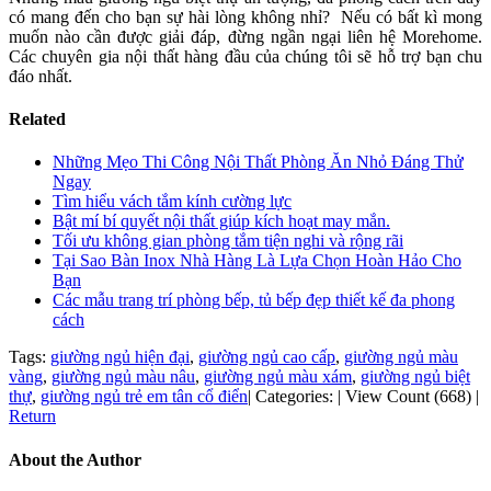
có mang đến cho bạn sự hài lòng không nhỉ? Nếu có bất kì mong
muốn nào cần được giải đáp, đừng ngần ngại liên hệ Morehome.
Các chuyên gia nội thất hàng đầu của chúng tôi sẽ hỗ trợ bạn chu
đáo nhất.
Related
Những Mẹo Thi Công Nội Thất Phòng Ăn Nhỏ Đáng Thử
Ngay
Tìm hiểu vách tắm kính cường lực
Bật mí bí quyết nội thất giúp kích hoạt may mắn.
Tối ưu không gian phòng tắm tiện nghi và rộng rãi
Tại Sao Bàn Inox Nhà Hàng Là Lựa Chọn Hoàn Hảo Cho
Bạn
Các mẫu trang trí phòng bếp, tủ bếp đẹp thiết kế đa phong
cách
Tags:
giường ngủ hiện đại
,
giường ngủ cao cấp
,
giường ngủ màu
vàng
,
giường ngủ màu nâu
,
giường ngủ màu xám
,
giường ngủ biệt
thự
,
giường ngủ trẻ em tân cổ điển
|
Categories:
|
View Count (668)
|
Return
About the Author