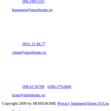
HOT LINE:
096.1993.555
Email
hoangson@morehome.vn
MOREHOME ĐÀ NẴNG
01.Văn Phòng Tư Vấn Thiết Kế Nội Thất
Điạ chỉ: Lô số 4 - Đường Mê Linh - phường Hòa Hiệp Nam - Quận
Liên Chiểu - Đà Nẵng
HOT LINE:
0931.31.88.77
Email
chinh@morehome.vn
MOREHOME HỒ CHÍ MINH
01.Văn Phòng Tư Vấn Thiết Kế Nội Thất
Điạ chỉ: Số 02 Nguyễn Hoàng, Phường An Phú, Quận 2, Tp Hồ
Chí Minh
HOT LINE:
098.63.56789
-
0286.279.6666
Email
hoan@morehome.vn
Copyright 2009 by MOREHOME
|
Privacy Statement
|
Terms Of Use