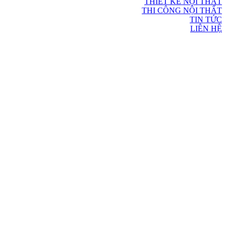
THIẾT KẾ NỘI THẤT
THI CÔNG NỘI THẤT
TIN TỨC
LIÊN HỆ