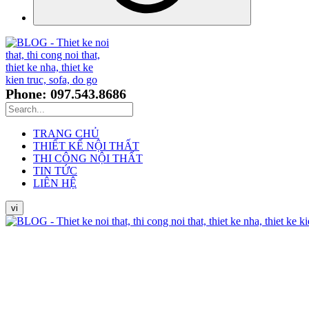
Phone: 097.543.8686
TRANG CHỦ
THIẾT KẾ NỘI THẤT
THI CÔNG NỘI THẤT
TIN TỨC
LIÊN HỆ
vi