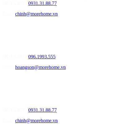
HOT LINE:
0931.31.88.77
Email
chinh@morehome.vn
MOREHOME HẢI PHÒNG
01.Văn Phòng Tư Vấn Thiết Kế Nội Thất
Điạ chỉ: Số 155 Bạch Đằng, Thượng Lý, Hồng Bàng, Tp. Hải
Phòng ( Gần Chân Cầu Xi Măng - đối diện Showroom Vinfast )
HOT LINE:
096.1993.555
Email
hoangson@morehome.vn
MOREHOME ĐÀ NẴNG
01.Văn Phòng Tư Vấn Thiết Kế Nội Thất
Điạ chỉ: Lô số 4 - Đường Mê Linh - phường Hòa Hiệp Nam - Quận
Liên Chiểu - Đà Nẵng
HOT LINE:
0931.31.88.77
Email
chinh@morehome.vn
MOREHOME HỒ CHÍ MINH