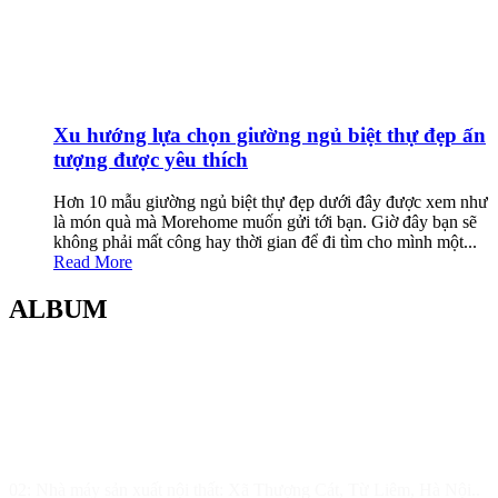
Xu hướng lựa chọn giường ngủ biệt thự đẹp ấn
tượng được yêu thích
Hơn 10 mẫu giường ngủ biệt thự đẹp dưới đây được xem như
là món quà mà Morehome muốn gửi tới bạn. Giờ đây bạn sẽ
không phải mất công hay thời gian để đi tìm cho mình một...
Read More
ALBUM
MOREHOME HÀ NỘI
01.Văn Phòng Thiết Kế & Thi Công Nội Thất
Điạ chỉ: Tầng 3, Tòa T6-08, Đường Tôn Quang Phiệt, Quận Bắc
Từ Liêm, Hà Nội
02: Nhà máy sản xuất nội thất: Xã Thượng Cát, Từ Liêm, Hà Nội..