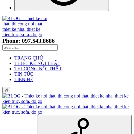
Phone: 097.543.8686
TRANG CHỦ
THIẾT KẾ NỘI THẤT
THI CÔNG NỘI THẤT
TIN TỨC
LIÊN HỆ
vi