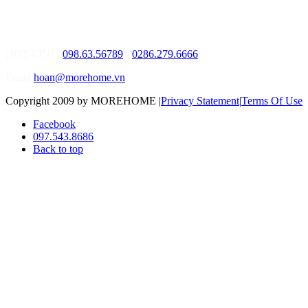
01.Văn Phòng Tư Vấn Thiết Kế Nội Thất
Điạ chỉ: Số 02 Nguyễn Hoàng, Phường An Phú, Quận 2, Tp Hồ
Chí Minh
HOT LINE:
098.63.56789
-
0286.279.6666
Email
hoan@morehome.vn
Copyright 2009 by MOREHOME
|
Privacy Statement
|
Terms Of Use
Facebook
097.543.8686
Back to top