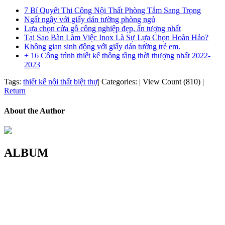
7 Bí Quyết Thi Công Nội Thất Phòng Tắm Sang Trọng
Ngất ngây với giấy dán tường phòng ngủ
Lựa chọn cửa gỗ công nghiệp đẹp, ấn tượng nhất
Tại Sao Bàn Làm Việc Inox Là Sự Lựa Chọn Hoàn Hảo?
Không gian sinh động với giấy dán tường trẻ em.
+ 16 Công trình thiết kế thông tầng thời thượng nhất 2022-
2023
Tags:
thiết kế nội thất biệt thự
|
Categories:
|
View Count (810)
|
Return
About the Author
ALBUM
MOREHOME HÀ NỘI
01.Văn Phòng Thiết Kế & Thi Công Nội Thất
Điạ chỉ: Tầng 3, Tòa T6-08, Đường Tôn Quang Phiệt, Quận Bắc
Từ Liêm, Hà Nội