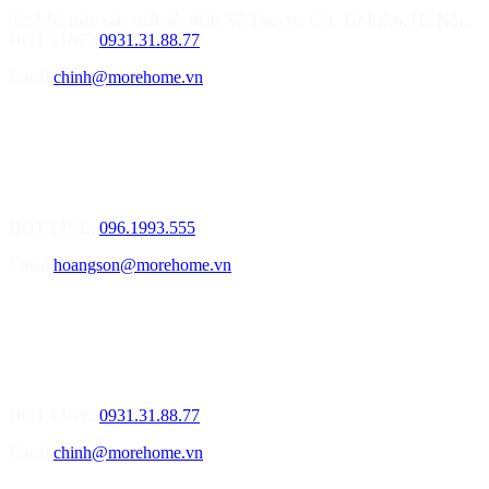
02: Nhà máy sản xuất nội thất: Xã Thượng Cát, Từ Liêm, Hà Nội..
HOT LINE:
0931.31.88.77
Email
chinh@morehome.vn
MOREHOME HẢI PHÒNG
01.Văn Phòng Tư Vấn Thiết Kế Nội Thất
Điạ chỉ: Số 155 Bạch Đằng, Thượng Lý, Hồng Bàng, Tp. Hải
Phòng ( Gần Chân Cầu Xi Măng - đối diện Showroom Vinfast )
HOT LINE:
096.1993.555
Email
hoangson@morehome.vn
MOREHOME ĐÀ NẴNG
01.Văn Phòng Tư Vấn Thiết Kế Nội Thất
Điạ chỉ: Lô số 4 - Đường Mê Linh - phường Hòa Hiệp Nam - Quận
Liên Chiểu - Đà Nẵng
HOT LINE:
0931.31.88.77
Email
chinh@morehome.vn