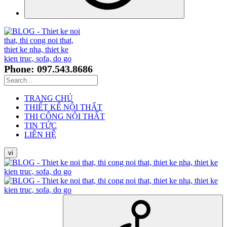
Phone: 097.543.8686
TRANG CHỦ
THIẾT KẾ NỘI THẤT
THI CÔNG NỘI THẤT
TIN TỨC
LIÊN HỆ
vi