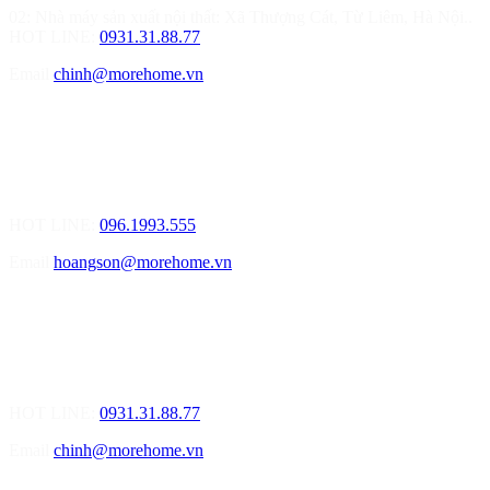
02: Nhà máy sản xuất nội thất: Xã Thượng Cát, Từ Liêm, Hà Nội..
HOT LINE:
0931.31.88.77
Email
chinh@morehome.vn
MOREHOME HẢI PHÒNG
01.Văn Phòng Tư Vấn Thiết Kế Nội Thất
Điạ chỉ: Số 155 Bạch Đằng, Thượng Lý, Hồng Bàng, Tp. Hải
Phòng ( Gần Chân Cầu Xi Măng - đối diện Showroom Vinfast )
HOT LINE:
096.1993.555
Email
hoangson@morehome.vn
MOREHOME ĐÀ NẴNG
01.Văn Phòng Tư Vấn Thiết Kế Nội Thất
Điạ chỉ: Lô số 4 - Đường Mê Linh - phường Hòa Hiệp Nam - Quận
Liên Chiểu - Đà Nẵng
HOT LINE:
0931.31.88.77
Email
chinh@morehome.vn
MOREHOME HỒ CHÍ MINH