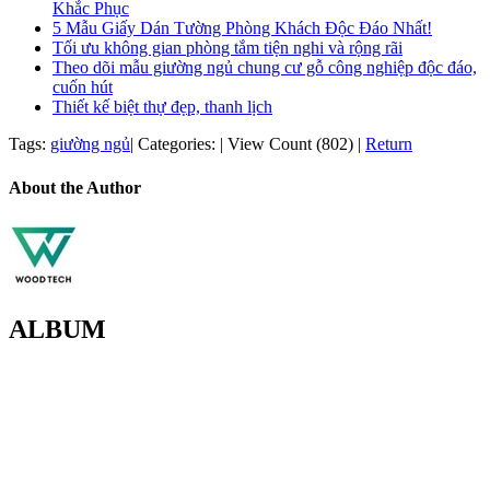
Khắc Phục
5 Mẫu Giấy Dán Tường Phòng Khách Độc Đáo Nhất!
Tối ưu không gian phòng tắm tiện nghi và rộng rãi
Theo dõi mẫu giường ngủ chung cư gỗ công nghiệp độc đáo,
cuốn hút
Thiết kế biệt thự đẹp, thanh lịch
Tags:
giường ngủ
|
Categories:
|
View Count (802)
|
Return
About the Author
ALBUM
MOREHOME HÀ NỘI
01.Văn Phòng Thiết Kế & Thi Công Nội Thất
Điạ chỉ: Tầng 3, Tòa T6-08, Đường Tôn Quang Phiệt, Quận Bắc
Từ Liêm, Hà Nội