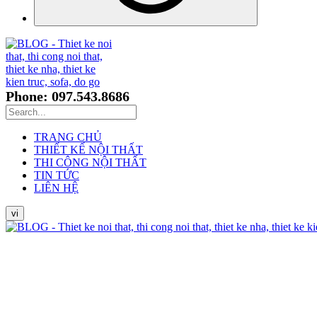
Phone: 097.543.8686
TRANG CHỦ
THIẾT KẾ NỘI THẤT
THI CÔNG NỘI THẤT
TIN TỨC
LIÊN HỆ
vi