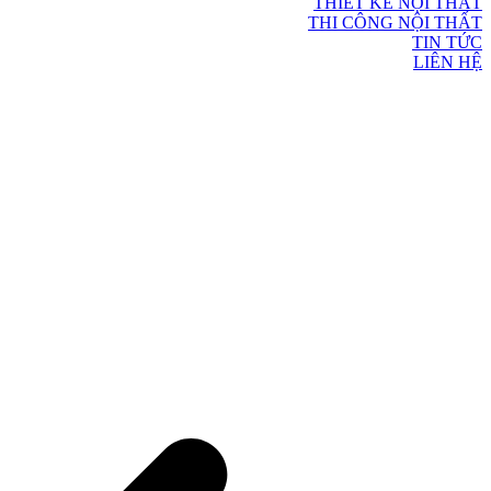
THIẾT KẾ NỘI THẤT
THI CÔNG NỘI THẤT
TIN TỨC
LIÊN HỆ