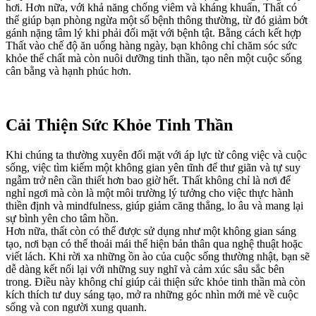
hơi. Hơn nữa, với khả năng chống viêm và kháng khuẩn, Thất có
thể giúp bạn phòng ngừa một số bệnh thông thường, từ đó giảm bớt
gánh nặng tâm lý khi phải đối mặt với bệnh tật. Bằng cách kết hợp
Thất vào chế độ ăn uống hàng ngày, bạn không chỉ chăm sóc sức
khỏe thể chất mà còn nuôi dưỡng tinh thần, tạo nên một cuộc sống
cân bằng và hạnh phúc hơn.
Cải Thiện Sức Khỏe Tinh Thần
Khi chúng ta thường xuyên đối mặt với áp lực từ công việc và cuộc
sống, việc tìm kiếm một không gian yên tĩnh để thư giãn và tự suy
ngẫm trở nên cần thiết hơn bao giờ hết. Thất không chỉ là nơi để
nghỉ ngơi mà còn là một môi trường lý tưởng cho việc thực hành
thiền định và mindfulness, giúp giảm căng thẳng, lo âu và mang lại
sự bình yên cho tâm hồn.
Hơn nữa, thất còn có thể được sử dụng như một không gian sáng
tạo, nơi bạn có thể thoải mái thể hiện bản thân qua nghệ thuật hoặc
viết lách. Khi rời xa những ồn ào của cuộc sống thường nhật, bạn sẽ
dễ dàng kết nối lại với những suy nghĩ và cảm xúc sâu sắc bên
trong. Điều này không chỉ giúp cải thiện sức khỏe tinh thần mà còn
kích thích tư duy sáng tạo, mở ra những góc nhìn mới mẻ về cuộc
sống và con người xung quanh.