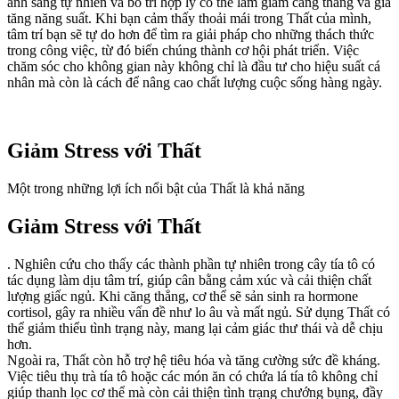
ánh sáng tự nhiên và bố trí hợp lý có thể làm giảm căng thẳng và gia
tăng năng suất. Khi bạn cảm thấy thoải mái trong Thất của mình,
tâm trí bạn sẽ tự do hơn để tìm ra giải pháp cho những thách thức
trong công việc, từ đó biến chúng thành cơ hội phát triển. Việc
chăm sóc cho không gian này không chỉ là đầu tư cho hiệu suất cá
nhân mà còn là cách để nâng cao chất lượng cuộc sống hàng ngày.
Giảm Stress với Thất
Một trong những lợi ích nổi bật của Thất là khả năng
Giảm Stress với Thất
. Nghiên cứu cho thấy các thành phần tự nhiên trong cây tía tô có
tác dụng làm dịu tâm trí, giúp cân bằng cảm xúc và cải thiện chất
lượng giấc ngủ. Khi căng thẳng, cơ thể sẽ sản sinh ra hormone
cortisol, gây ra nhiều vấn đề như lo âu và mất ngủ. Sử dụng Thất có
thể giảm thiểu tình trạng này, mang lại cảm giác thư thái và dễ chịu
hơn.
Ngoài ra, Thất còn hỗ trợ hệ tiêu hóa và tăng cường sức đề kháng.
Việc tiêu thụ trà tía tô hoặc các món ăn có chứa lá tía tô không chỉ
giúp thanh lọc cơ thể mà còn cải thiện tình trạng chướng bụng, đầy