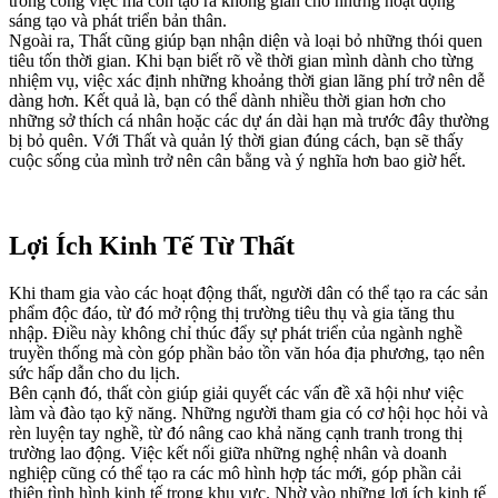
trong công việc mà còn tạo ra không gian cho những hoạt động
sáng tạo và phát triển bản thân.
Ngoài ra, Thất cũng giúp bạn nhận diện và loại bỏ những thói quen
tiêu tốn thời gian. Khi bạn biết rõ về thời gian mình dành cho từng
nhiệm vụ, việc xác định những khoảng thời gian lãng phí trở nên dễ
dàng hơn. Kết quả là, bạn có thể dành nhiều thời gian hơn cho
những sở thích cá nhân hoặc các dự án dài hạn mà trước đây thường
bị bỏ quên. Với Thất và quản lý thời gian đúng cách, bạn sẽ thấy
cuộc sống của mình trở nên cân bằng và ý nghĩa hơn bao giờ hết.
Lợi Ích Kinh Tế Từ Thất
Khi tham gia vào các hoạt động thất, người dân có thể tạo ra các sản
phẩm độc đáo, từ đó mở rộng thị trường tiêu thụ và gia tăng thu
nhập. Điều này không chỉ thúc đẩy sự phát triển của ngành nghề
truyền thống mà còn góp phần bảo tồn văn hóa địa phương, tạo nên
sức hấp dẫn cho du lịch.
Bên cạnh đó, thất còn giúp giải quyết các vấn đề xã hội như việc
làm và đào tạo kỹ năng. Những người tham gia có cơ hội học hỏi và
rèn luyện tay nghề, từ đó nâng cao khả năng cạnh tranh trong thị
trường lao động. Việc kết nối giữa những nghệ nhân và doanh
nghiệp cũng có thể tạo ra các mô hình hợp tác mới, góp phần cải
thiện tình hình kinh tế trong khu vực. Nhờ vào những lợi ích kinh tế