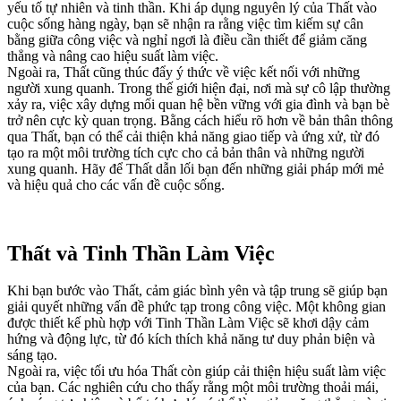
yếu tố tự nhiên và tinh thần. Khi áp dụng nguyên lý của Thất vào
cuộc sống hàng ngày, bạn sẽ nhận ra rằng việc tìm kiếm sự cân
bằng giữa công việc và nghỉ ngơi là điều cần thiết để giảm căng
thẳng và nâng cao hiệu suất làm việc.
Ngoài ra, Thất cũng thúc đẩy ý thức về việc kết nối với những
người xung quanh. Trong thế giới hiện đại, nơi mà sự cô lập thường
xảy ra, việc xây dựng mối quan hệ bền vững với gia đình và bạn bè
trở nên cực kỳ quan trọng. Bằng cách hiểu rõ hơn về bản thân thông
qua Thất, bạn có thể cải thiện khả năng giao tiếp và ứng xử, từ đó
tạo ra một môi trường tích cực cho cả bản thân và những người
xung quanh. Hãy để Thất dẫn lối bạn đến những giải pháp mới mẻ
và hiệu quả cho các vấn đề cuộc sống.
Thất và Tinh Thần Làm Việc
Khi bạn bước vào Thất, cảm giác bình yên và tập trung sẽ giúp bạn
giải quyết những vấn đề phức tạp trong công việc. Một không gian
được thiết kế phù hợp với Tinh Thần Làm Việc sẽ khơi dậy cảm
hứng và động lực, từ đó kích thích khả năng tư duy phản biện và
sáng tạo.
Ngoài ra, việc tối ưu hóa Thất còn giúp cải thiện hiệu suất làm việc
của bạn. Các nghiên cứu cho thấy rằng một môi trường thoải mái,