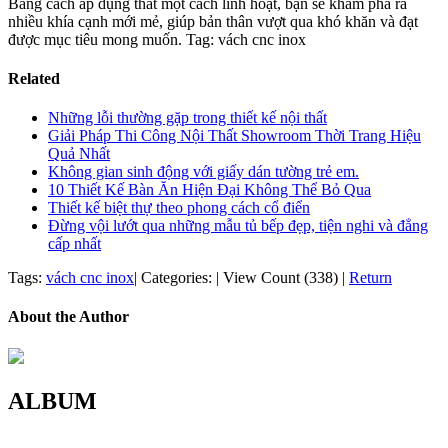
Bằng cách áp dụng thất một cách linh hoạt, bạn sẽ khám phá ra
nhiều khía cạnh mới mẻ, giúp bản thân vượt qua khó khăn và đạt
được mục tiêu mong muốn. Tag: vách cnc inox
Related
Những lỗi thường gặp trong thiết kế nội thất
Giải Pháp Thi Công Nội Thất Showroom Thời Trang Hiệu
Quả Nhất
Không gian sinh động với giấy dán tường trẻ em.
10 Thiết Kế Bàn Ăn Hiện Đại Không Thể Bỏ Qua
Thiết kế biệt thự theo phong cách cổ điển
Đừng vội lướt qua những mẫu tủ bếp đẹp, tiện nghi và đẳng
cấp nhất
Tags:
vách cnc inox
|
Categories:
|
View Count (338)
|
Return
About the Author
ALBUM