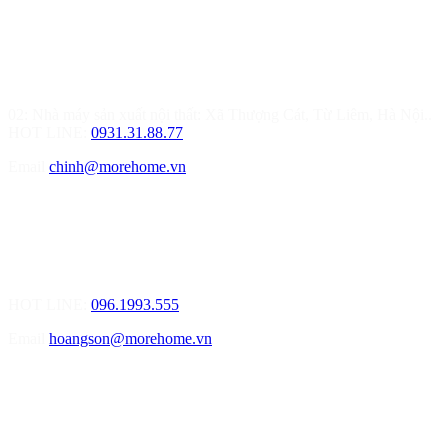
MOREHOME HÀ NỘI
01.Văn Phòng Thiết Kế & Thi Công Nội Thất
Điạ chỉ: Tầng 3, Tòa T6-08, Đường Tôn Quang Phiệt, Quận Bắc
Từ Liêm, Hà Nội
02: Nhà máy sản xuất nội thất: Xã Thượng Cát, Từ Liêm, Hà Nội..
HOT LINE:
0931.31.88.77
Email
chinh@morehome.vn
MOREHOME HẢI PHÒNG
01.Văn Phòng Tư Vấn Thiết Kế Nội Thất
Điạ chỉ: Số 155 Bạch Đằng, Thượng Lý, Hồng Bàng, Tp. Hải
Phòng ( Gần Chân Cầu Xi Măng - đối diện Showroom Vinfast )
HOT LINE:
096.1993.555
Email
hoangson@morehome.vn
MOREHOME ĐÀ NẴNG
01.Văn Phòng Tư Vấn Thiết Kế Nội Thất
Điạ chỉ: Lô số 4 - Đường Mê Linh - phường Hòa Hiệp Nam - Quận
Liên Chiểu - Đà Nẵng