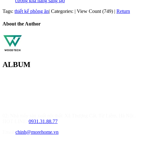
cường khả năng sáng tạo
Tags:
thiết kế phòng ăn
|
Categories:
|
View Count (749)
|
Return
About the Author
ALBUM
MOREHOME HÀ NỘI
01.Văn Phòng Thiết Kế & Thi Công Nội Thất
Điạ chỉ: Tầng 3, Tòa T6-08, Đường Tôn Quang Phiệt, Quận Bắc
Từ Liêm, Hà Nội
02: Nhà máy sản xuất nội thất: Xã Thượng Cát, Từ Liêm, Hà Nội..
HOT LINE:
0931.31.88.77
Email
chinh@morehome.vn