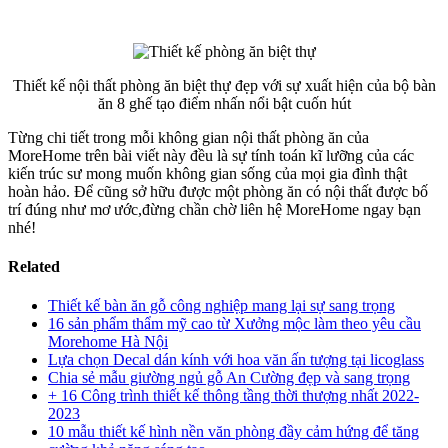
Thiết kế nội thất phòng ăn biệt thự đẹp với sự xuất hiện của bộ bàn
ăn 8 ghế tạo điểm nhấn nổi bật cuốn hút
Từng chi tiết trong mỗi không gian nội thất phòng ăn của
MoreHome trên bài viết này đều là sự tính toán kĩ lưỡng của các
kiến trúc sư mong muốn không gian sống của mọi gia đình thật
hoàn hảo. Để cũng sở hữu được một phòng ăn có nội thất được bố
trí đúng như mơ ước,đừng chần chờ liên hệ MoreHome ngay bạn
nhé!
Related
Thiết kế bàn ăn gỗ công nghiệp mang lại sự sang trọng
16 sản phẩm thẩm mỹ cao từ Xưởng mộc làm theo yêu cầu
Morehome Hà Nội
Lựa chọn Decal dán kính với hoa văn ấn tượng tại licoglass
Chia sẻ mẫu giường ngủ gỗ An Cường đẹp và sang trọng
+ 16 Công trình thiết kế thông tầng thời thượng nhất 2022-
2023
10 mẫu thiết kế hình nền văn phòng đầy cảm hứng để tăng