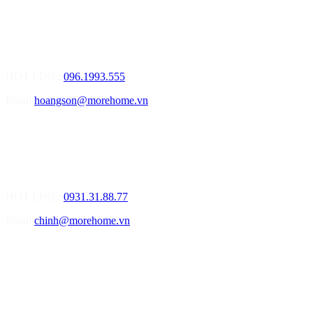
MOREHOME HẢI PHÒNG
01.Văn Phòng Tư Vấn Thiết Kế Nội Thất
Điạ chỉ: Số 155 Bạch Đằng, Thượng Lý, Hồng Bàng, Tp. Hải
Phòng ( Gần Chân Cầu Xi Măng - đối diện Showroom Vinfast )
HOT LINE:
096.1993.555
Email
hoangson@morehome.vn
MOREHOME ĐÀ NẴNG
01.Văn Phòng Tư Vấn Thiết Kế Nội Thất
Điạ chỉ: Lô số 4 - Đường Mê Linh - phường Hòa Hiệp Nam - Quận
Liên Chiểu - Đà Nẵng
HOT LINE:
0931.31.88.77
Email
chinh@morehome.vn
MOREHOME HỒ CHÍ MINH
01.Văn Phòng Tư Vấn Thiết Kế Nội Thất
Điạ chỉ: Số 02 Nguyễn Hoàng, Phường An Phú, Quận 2, Tp Hồ
Chí Minh