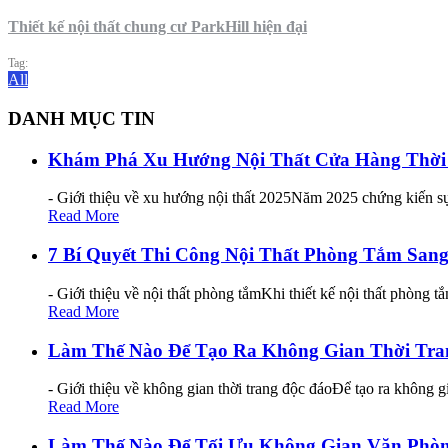
Thiết kế nội thất chung cư ParkHill hiện đại
Tag:
All
DANH MỤC TIN
Khám Phá Xu Hướng Nội Thất Cửa Hàng Thời
- Giới thiệu về xu hướng nội thất 2025Năm 2025 chứng kiến sự
Read More
7 Bí Quyết Thi Công Nội Thất Phòng Tắm San
- Giới thiệu về nội thất phòng tắmKhi thiết kế nội thất phòng t
Read More
Làm Thế Nào Để Tạo Ra Không Gian Thời Tra
- Giới thiệu về không gian thời trang độc đáoĐể tạo ra không g
Read More
Làm Thế Nào Để Tối Ưu Không Gian Văn Phò