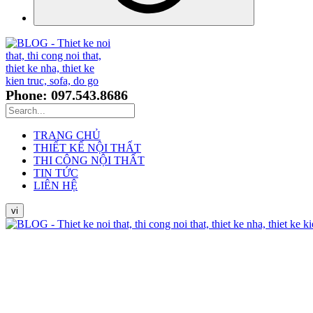
Phone: 097.543.8686
TRANG CHỦ
THIẾT KẾ NỘI THẤT
THI CÔNG NỘI THẤT
TIN TỨC
LIÊN HỆ
vi