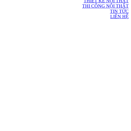
THIẾT KẾ NỘI THẤT
THI CÔNG NỘI THẤT
TIN TỨC
LIÊN HỆ